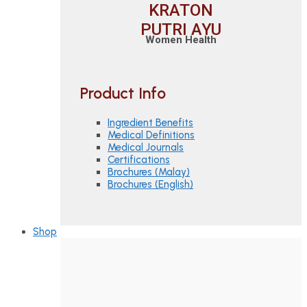
KRATON
PUTRI AYU
Women Health
Product Info
Ingredient Benefits
Medical Definitions
Medical Journals
Certifications
Brochures (Malay)
Brochures (English)
Shop