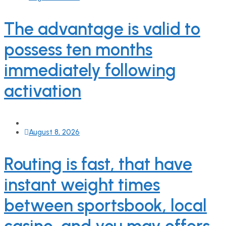
The advantage is valid to
possess ten months
immediately following
activation
August 8, 2026
Routing is fast, that have
instant weight times
between sportsbook, local