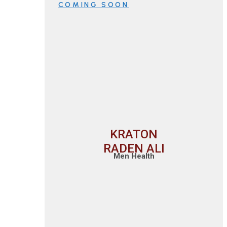
COMING SOON
KRATON
RADEN ALI
Men Health