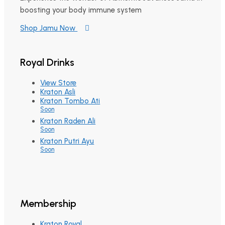
boosting your body immune system
Shop Jamu Now
Royal Drinks
View Store
Kraton Asli
Kraton Tombo Ati
Soon
Kraton Raden Ali
Soon
Kraton Putri Ayu
Soon
Membership
Kraton Royal