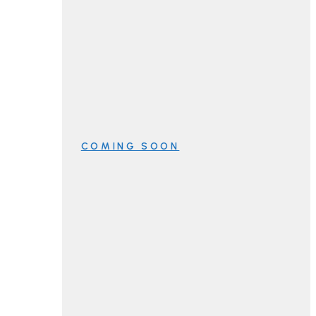
COMING SOON