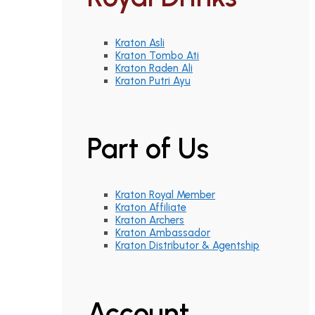
Kraton Asli
Kraton Tombo Ati
Kraton Raden Ali
Kraton Putri Ayu
Part of Us
Kraton Royal Member
Kraton Affiliate
Kraton Archers
Kraton Ambassador
Kraton Distributor & Agentship
Account