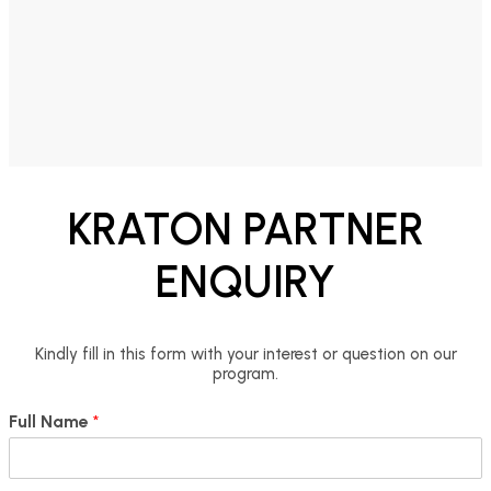
KRATON PARTNER
ENQUIRY
Kindly fill in this form with your interest or question on our
program.
Full Name
*