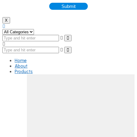
Submit
X
Home
About
Products