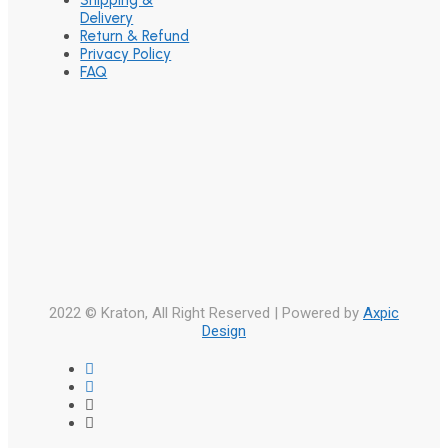
Delivery
Return & Refund
Privacy Policy
FAQ
2022 © Kraton, All Right Reserved | Powered by
Axpic
Design