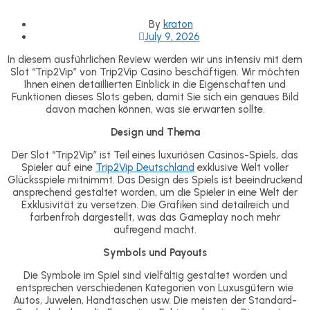
By
kraton
July 9, 2026
In diesem ausführlichen Review werden wir uns intensiv mit dem
Slot “Trip2Vip” von Trip2Vip Casino beschäftigen. Wir möchten
Ihnen einen detaillierten Einblick in die Eigenschaften und
Funktionen dieses Slots geben, damit Sie sich ein genaues Bild
davon machen können, was sie erwarten sollte.
Design und Thema
Der Slot “Trip2Vip” ist Teil eines luxuriösen Casinos-Spiels, das
Spieler auf eine
Trip2Vip Deutschland
exklusive Welt voller
Glücksspiele mitnimmt. Das Design des Spiels ist beeindruckend
ansprechend gestaltet worden, um die Spieler in eine Welt der
Exklusivität zu versetzen. Die Grafiken sind detailreich und
farbenfroh dargestellt, was das Gameplay noch mehr
aufregend macht.
Symbols und Payouts
Die Symbole im Spiel sind vielfältig gestaltet worden und
entsprechen verschiedenen Kategorien von Luxusgütern wie
Autos, Juwelen, Handtaschen usw. Die meisten der Standard-