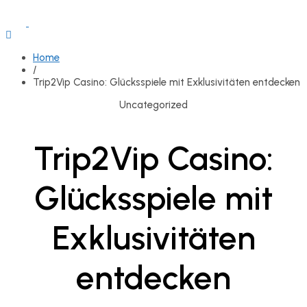
Home
/
Trip2Vip Casino: Glücksspiele mit Exklusivitäten entdecken
Uncategorized
Trip2Vip Casino:
Glücksspiele mit
Exklusivitäten
entdecken