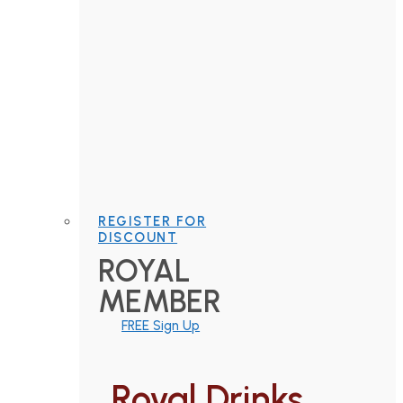
REGISTER FOR
DISCOUNT
ROYAL
MEMBER
FREE Sign Up
Royal Drinks